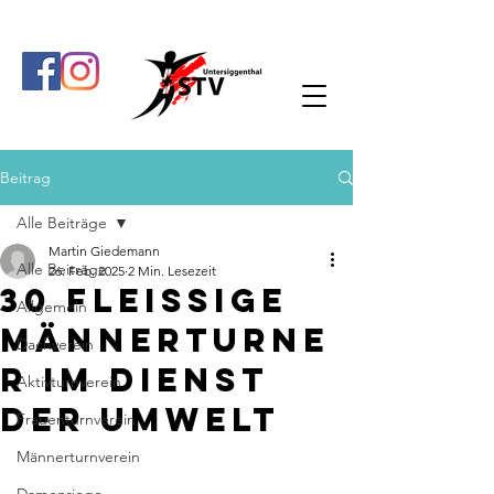
Beitrag
Alle Beiträge
Martin Giedemann
Alle Beiträge
26. Feb. 2025
2 Min. Lesezeit
30 fleissige
Allgemein
Männerturne
Dachverein
r im Dienst
Aktivturnverein
der Umwelt
Frauenturnverein
Männerturnverein