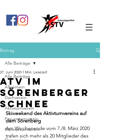
Beitrag
Alle Beiträge
27. Juni 2020
1 Min. Lesezeit
Alle Beiträge
ATV im
Allgemein
Sörenberger
Dachverein
Schnee
Aktivturnverein
Skiweekend des Aktivturnvereins auf 
Frauenturnverein
dem Sörenberg
Am Wochenende vom 7./8. März 2020 
Männerturnverein
trafen sich mehr als 20 Mitglieder des 