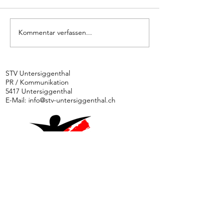
Kommentar verfassen...
Ü35
Aktivturnverein
schlitt
am Turnfest
an Turnf
Seengen
Podest
STV Untersiggenthal
PR / Kommunikation
vorbei
5417 Untersiggenthal
E-Mail:
info@stv-untersiggenthal.ch
News
Ethik und Integrität