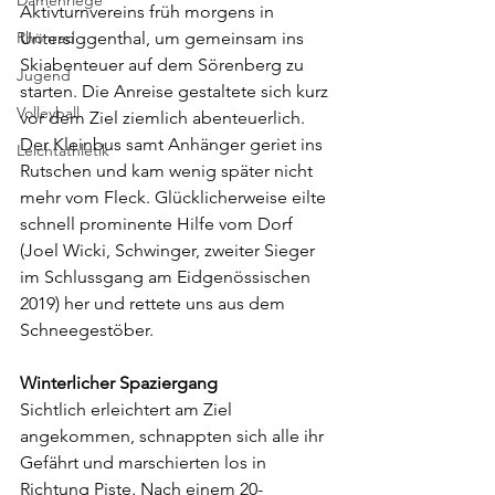
Damenriege
Aktivturnvereins früh morgens in 
Rhönrad
Untersiggenthal, um gemeinsam ins 
Skiabenteuer auf dem Sörenberg zu 
Jugend
starten. Die Anreise gestaltete sich kurz 
Volleyball
vor dem Ziel ziemlich abenteuerlich. 
Der Kleinbus samt Anhänger geriet ins 
Leichtathletik
Rutschen und kam wenig später nicht 
mehr vom Fleck. Glücklicherweise eilte 
schnell prominente Hilfe vom Dorf 
(Joel Wicki, Schwinger, zweiter Sieger 
im Schlussgang am Eidgenössischen 
2019) her und rettete uns aus dem 
Schneegestöber.
Winterlicher Spaziergang
Sichtlich erleichtert am Ziel 
angekommen, schnappten sich alle ihr 
Gefährt und marschierten los in 
Richtung Piste. Nach einem 20-