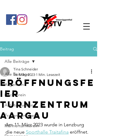
Beitrag
Alle Beiträge
Tina Schneider
Alle Beiträge
16. März 2023
1 Min. Lesezeit
Eröffnungsfe
Allgemein
ier
Dachverein
Turnzentrum
Aktivturnverein
Aargau
Frauenturnverein
Am 11. März 2023 wurde in Lenzburg 
Männerturnverein
die neue 
Sporthalle Traitafina
 eröffnet. 