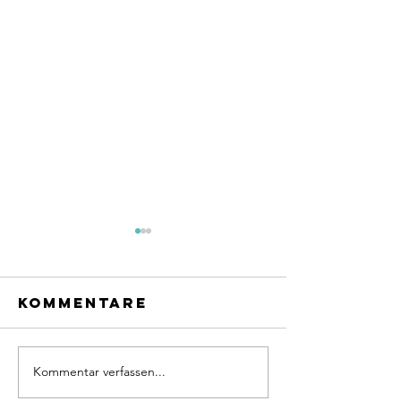
Kommentare
Kommentar verfassen...
Jugireis
Aktivturnverein
der U16-