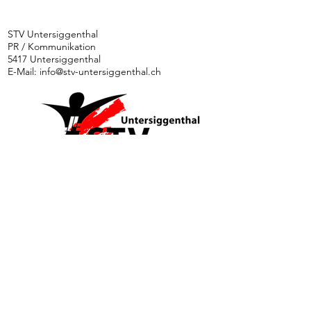
am Turnfest
Turneri
Seengen
der
STV Untersiggenthal
PR / Kommunikation
Rhönrad
5417 Untersiggenthal
E-Mail:
info@stv-untersiggenthal.ch
News
Ethik und Integrität
Kontakt
Downloads
Impressum