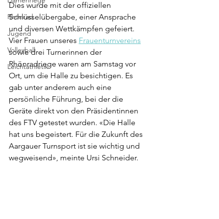
Damenriege
Dies wurde mit der offiziellen 
Rhönrad
Schlüsselübergabe, einer Ansprache 
und diversen Wettkämpfen gefeiert. 
Jugend
Vier Frauen unseres 
Frauenturnvereins
Volleyball
sowie drei Turnerinnen der 
Rhönradriege waren am Samstag vor 
Leichtathletik
Ort, um die Halle zu besichtigen. Es 
gab unter anderem auch eine 
persönliche Führung, bei der die 
Geräte direkt von den Präsidentinnen 
des FTV getestet wurden. «Die Halle 
hat uns begeistert. Für die Zukunft des 
Aargauer Turnsport ist sie wichtig und 
wegweisend», meinte Ursi Schneider. 