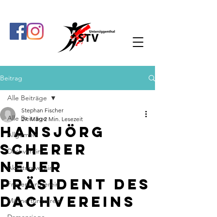
Beitrag
Alle Beiträge
Stephan Fischer
Alle Beiträge
29. März
2 Min. Lesezeit
Hansjörg
Allgemein
Scherer
Dachverein
neuer
Aktivturnverein
Präsident des
Frauenturnverein
Dachvereins
Männerturnverein