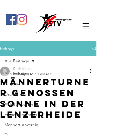
Beitrag
Alle Beiträge
Erich Keller
Alle Beiträge
10. März
2 Min. Lesezeit
Männerturne
Allgemein
r genossen
Dachverein
Sonne in der
Aktivturnverein
Lenzerheide
Frauenturnverein
Männerturnverein