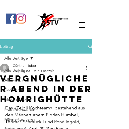
Beitrag
Alle Beiträge
Günther Huber
Alle Beiträge
9. Apr. 2023
1 Min. Lesezeit
Vergnügliche
Allgemein
r Abend in der
Dachverein
Homrighütte
Aktivturnverein
Das «Zelgli Kochteam», bestehend aus 
Frauenturnverein
den Männerturnern Florian Humbel, 
Männerturnverein
Thomas Schmuckli und René Ingold, 
hatte am 6. April 2023 zu Paella 