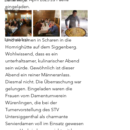
Damenriege
eingeladen.
Rhönrad
Jugend
Volleyball
Leichtathletik
Und sie kamen in Scharen in die 
Homrighütte auf dem Siggenberg. 
Wohlwissend, dass es ein 
unterhaltsamer, kulinarischer Abend 
sein würde. Gewöhnlich ist dieser 
Abend ein reiner Männeranlass. 
Diesmal nicht. Die Überraschung war 
gelungen. Eingeladen waren die 
Frauen vom Damenturnverein 
Würenlingen, die bei der 
Turnervorstellung des STV 
Untersiggenthal als charmante 
Servierdamen voll im Einsatz gewesen 