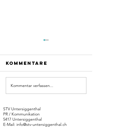
Kommentare
Kommentar verfassen...
Höhen u
Tücken 
Siggenthaler
lieblich
Biker kämpften
Piemont
STV Untersiggenthal
mit
PR / Kommunikation
hochprozentigen
5417 Untersiggenthal
Steigungen
E-Mail:
info@stv-untersiggenthal.ch