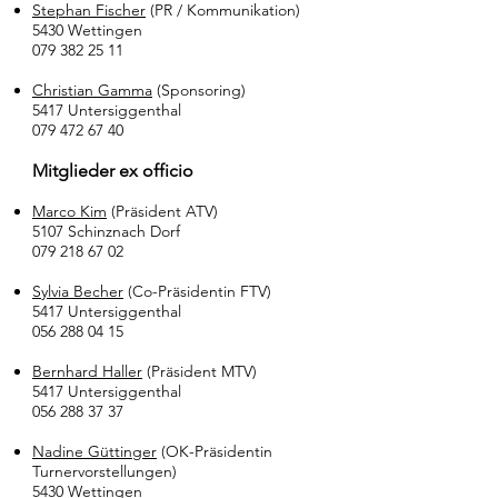
Stephan Fischer
(P
R / Kommunikation)
5430 Wettin
gen
079 382 25 11
Christian Gamma
(Sponsoring)
5417 Untersiggenthal
079 472 67 40
Mitglieder ex officio
Marco Kim
(Präsident ATV)
5107 Schinznach Dorf
079 218 67 02
Sylvia Becher
(Co-Präsidentin FTV)
5417 Untersiggenthal
056 288 04 15
Bernhard Haller
(Präsident MTV)
5417 Untersiggenthal
056 288 37 37
Nadine Güttinger
(OK-Präsidentin
Turnervorstellungen)
5430 Wettingen