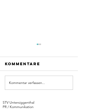
Kommentare
Kommentar verfassen...
Rookies
überzeu
Schnuppertraining
am
bei der
Kreisjug
STV Untersiggenthal
Jugendriege
PR / Kommunikation