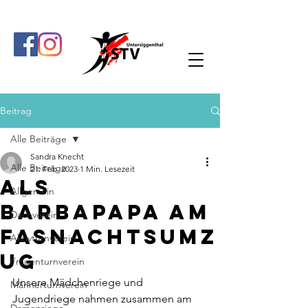
Beitrag
Alle Beiträge
Sandra Knecht
Alle Beiträge
21. Feb. 2023
1 Min. Lesezeit
Als
Allgemein
Barbapapa am
Dachverein
Fasnachtsumz
Aktivturnverein
ug
Frauenturnverein
Unsere Mädchenriege und 
Männerturnverein
Jugendriege nahmen zusammen am 