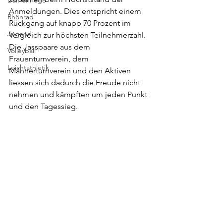
Damenriege
Anmeldungen. Dies entspricht einem 
Rhönrad
Rückgang auf knapp 70 Prozent im 
Jugend
Vergleich zur höchsten Teilnehmerzahl. 
Die Jasspaare aus dem 
Volleyball
Frauenturnverein, dem 
Leichtathletik
Männerturnverein und den Aktiven 
liessen sich dadurch die Freude nicht 
nehmen und kämpften um jeden Punkt 
und den Tagessieg.