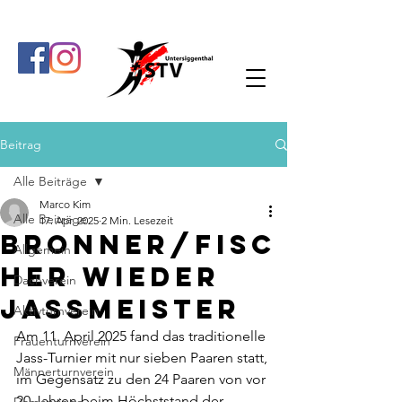
Beitrag
Alle Beiträge
Marco Kim
Alle Beiträge
17. Apr. 2025
2 Min. Lesezeit
Bronner/Fisc
Allgemein
her wieder
Dachverein
Jassmeister
Aktivturnverein
Am 11. April 2025 fand das traditionelle 
Frauenturnverein
Jass-Turnier mit nur sieben Paaren statt, 
Männerturnverein
im Gegensatz zu den 24 Paaren von vor 
20 Jahren beim Höchststand der 