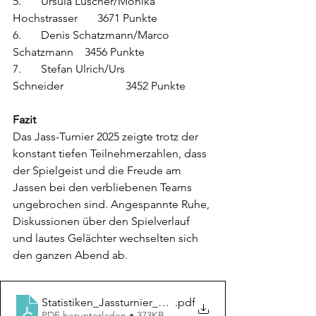
5.       Ursula Lüscher/Monika 
Hochstrasser       3671 Punkte
6.       Denis Schatzmann/Marco 
Schatzmann    3456 Punkte
7.       Stefan Ulrich/Urs 
Schneider                      3452 Punkte
Fazit
Das Jass-Turnier 2025 zeigte trotz der 
konstant tiefen Teilnehmerzahlen, dass 
der Spielgeist und die Freude am 
Jassen bei den verbliebenen Teams 
ungebrochen sind. Angespannte Ruhe, 
Diskussionen über den Spielverlauf 
und lautes Gelächter wechselten sich 
den ganzen Abend ab.
Statistiken_Jassturnier_bis_2025
.pdf
PDF herunterladen • 373KB