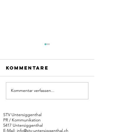
Kommentare
Kommentar verfassen...
44. Sikinga-
Erneut P
Lauf:
1 beim
Anmeldung
IBBoost
ist offen
STV Untersiggenthal
PR / Kommunikation
5417 Untersiggenthal
E-Mail:
info@stv-untersiggenthal.ch