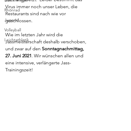
Damenriege
Virus immer noch unser Leben, die 
Rhönrad
Restaurants sind nach wie vor 
Jugend
geschlossen.
Volleyball
Wie im letzten Jahr wird die 
Leichtathletik
Jassmeisterschaft deshalb verschoben, 
und zwar auf den 
Sonntagnachmittag, 
27. Juni 2021
. Wir wünschen allen und 
eine intensive, verlängerte Jass-
Trainingszeit!