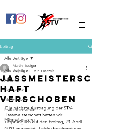
Beitrag
Alle Beiträge
Martin Hediger
Alle Beiträge
5. Apr. 2021
1 Min. Lesezeit
Jassmeistersc
Allgemein
haft
Dachverein
verschoben
Aktivturnverein
Die nächste Austragung der STV-
Frauenturnverein
Jassmeisterschaft hatten wir 
Männerturnverein
ursprünglich auf den Freitag, 23. April 
2021 angesetzt.  Leider bestimmt das 