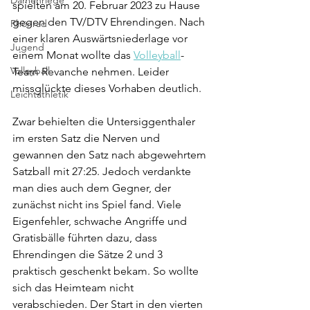
Damenriege
spielten am 20. Februar 2023 zu Hause 
gegen den TV/DTV Ehrendingen. Nach 
Rhönrad
einer klaren Auswärtsniederlage vor 
Jugend
einem Monat wollte das 
Volleyball
-
Volleyball
Team Revanche nehmen. Leider 
missglückte dieses Vorhaben deutlich. 
Leichtathletik
Zwar behielten die Untersiggenthaler 
im ersten Satz die Nerven und 
gewannen den Satz nach abgewehrtem 
Satzball mit 27:25. Jedoch verdankte 
man dies auch dem Gegner, der 
zunächst nicht ins Spiel fand. Viele 
Eigenfehler, schwache Angriffe und 
Gratisbälle führten dazu, dass 
Ehrendingen die Sätze 2 und 3 
praktisch geschenkt bekam. So wollte 
sich das Heimteam nicht 
verabschieden. Der Start in den vierten 