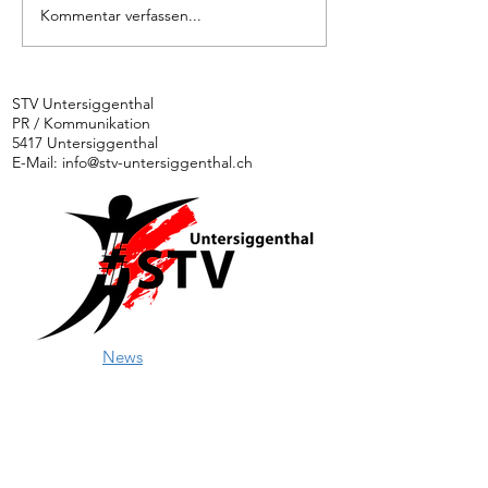
Kommentar verfassen...
WM-Tippspiel:
Rhönrad
Spannung bis
an WM
zuletzt
STV Untersiggenthal
PR / Kommunikation
5417 Untersiggenthal
E-Mail:
info@stv-untersiggenthal.ch
News
Ethik und Integrität
Kontakt
Downloads