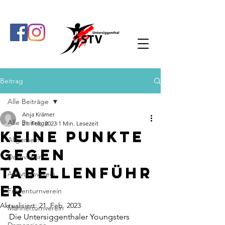
Beitrag
Alle Beiträge
Anja Krämer
Alle Beiträge
21. Feb. 2023
1 Min. Lesezeit
Keine Punkte
Allgemein
gegen
Dachverein
Tabellenführ
Aktivturnverein
er
Frauenturnverein
Aktualisiert:
21. Feb. 2023
Männerturnverein
Die Untersiggenthaler Youngsters 