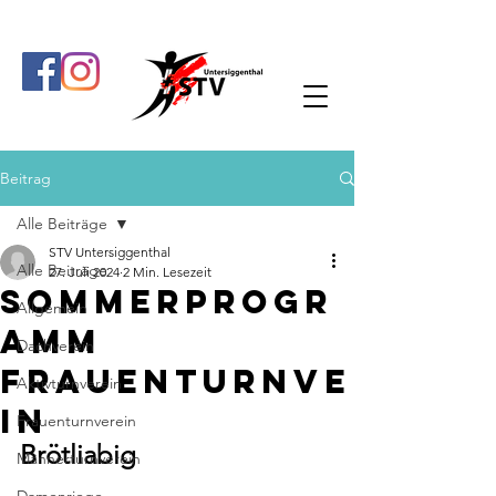
Beitrag
Alle Beiträge
STV Untersiggenthal
Alle Beiträge
27. Juli 2024
2 Min. Lesezeit
Sommerprogr
Allgemein
amm
Dachverein
Frauenturnve
Aktivturnverein
in
Frauenturnverein
Brötliabig
Männerturnverein