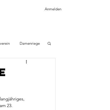
Anmelden
verein
Damenriege
e
angjähriges, 
am 23. 