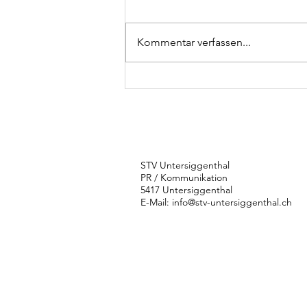
Kommentar verfassen...
Frauenturnver
auf
Wanderschaft
STV Untersiggenthal
PR / Kommunikation
5417 Untersiggenthal
E-Mail:
info@stv-untersiggenthal.ch