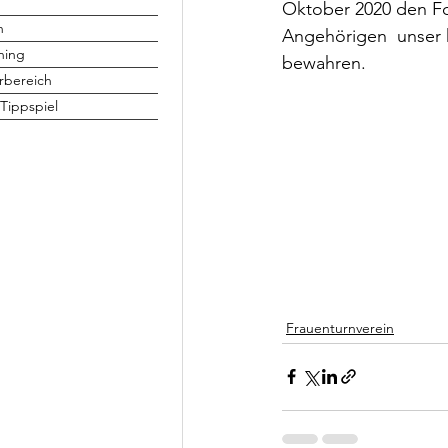
Oktober 2020 den Fo
h
Angehörigen  unser 
ning
bewahren.
rbereich
Tippspiel
Frauenturnverein