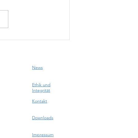
nn Engel
isen, lacht
r Himmel
News
Ethik und
Integrität
Kontakt
Downloads
Impressum