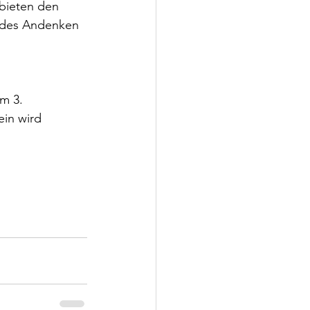
bieten den 
ndes Andenken  
m 3. 
in wird 