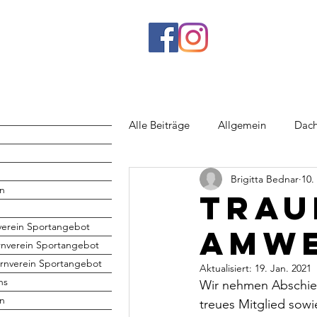
Alle Beiträge
Allgemein
Dach
Brigitta Bednar
10.
Rhönrad
Jugend
Volley
n
Trau
verein Sportangebot
Amw
rnverein Sportangebot
rnverein Sportangebot
Aktualisiert:
19. Jan. 2021
hs
Wir nehmen Abschied:
en
treues Mitglied sowi