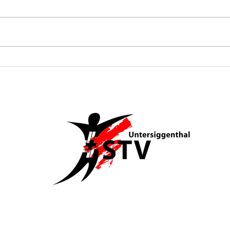
Unser Projekt
We
ein
am AEW-
re
Energiebatzen
de