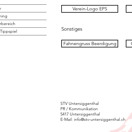
h
Verein-Logo EPS
ning
rbereich
Sonstiges
Tippspiel
Fahnengruss Beerdigung
STV Untersiggenthal
PR / Kommunikation
5417 Untersiggenthal
E-Mail:
info@stv-untersiggenthal.ch