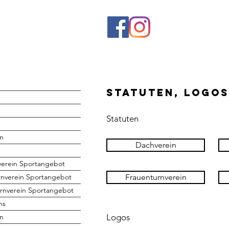
Statuten, Logo
Statuten
n
Dachverein
verein Sportangebot
rnverein Sportangebot
Frauenturnverein
rnverein Sportangebot
hs
en
Logos