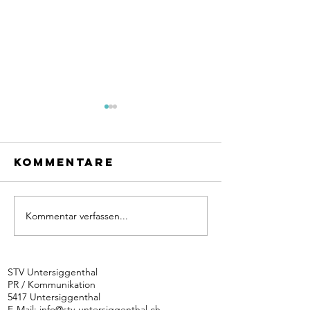
Kommentare
Kommentar verfassen...
Höhen u
Tücken 
Siggenthaler
lieblich
Biker kämpften
Piemont
STV Untersiggenthal
mit
PR / Kommunikation
hochprozentigen
5417 Untersiggenthal
E-Mail:
info@stv-untersiggenthal.ch