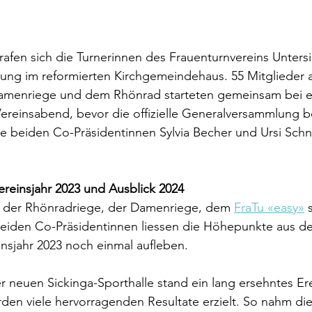
rafen sich die Turnerinnen des Frauenturnvereins Untersi
ung im reformierten Kirchgemeindehaus. 55 Mitglieder 
amenriege und dem Rhönrad starteten gemeinsam bei ei
Vereinsabend, bevor die offizielle Generalversammlung 
ie beiden Co-Präsidentinnen Sylvia Becher und Ursi Schn
Vereinsjahr 2023 und Ausblick 2024
e der Rhönradriege, der Damenriege, dem 
FraTu «easy»
 
beiden Co-Präsidentinnen liessen die Höhepunkte aus d
insjahr 2023 noch einmal aufleben. 
r neuen Sickinga-Sporthalle stand ein lang ersehntes Er
en viele hervorragenden Resultate erzielt. So nahm di