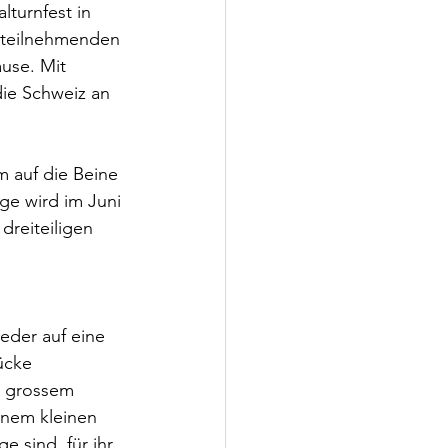
turnfest in 
0 teilnehmenden 
use. Mit 
ie Schweiz an 
 auf die Beine 
ge wird im Juni 
reiteiligen 
eder auf eine 
ücke 
k grossem 
inem kleinen 
 sind, für ihr 