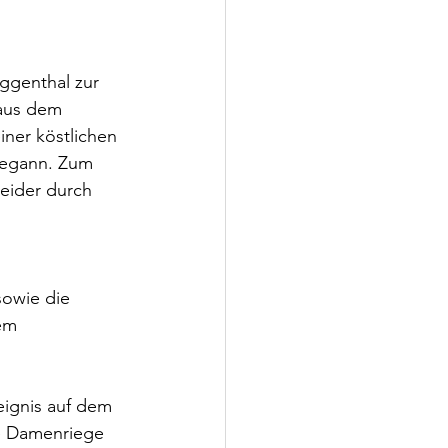
ggenthal zur 
aus dem 
ner köstlichen 
begann. Zum 
eider durch 
sowie die 
em 
eignis auf dem 
e Damenriege 