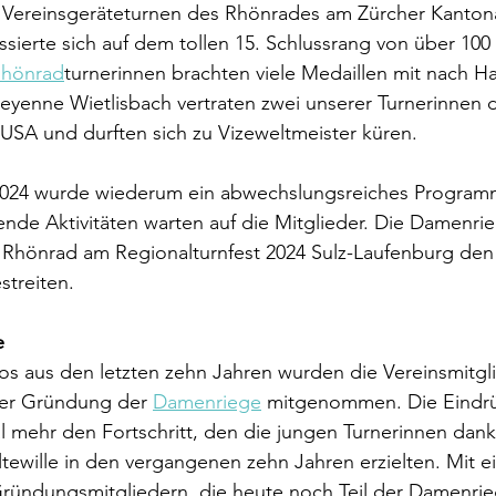
ereinsgeräteturnen des Rhönrades am Zürcher Kantonal
assierte sich auf dem tollen 15. Schlussrang von über 10
hönrad
turnerinnen brachten viele Medaillen mit nach Ha
yenne Wietlisbach vertraten zwei unserer Turnerinnen d
USA und durften sich zu Vizeweltmeister küren.
 2024 wurde wiederum ein abwechslungsreiches Programm
nende Aktivitäten warten auf die Mitglieder. Die Damenrie
hönrad am Regionalturnfest 2024 Sulz-Laufenburg den d
streiten.
e
os aus den letzten zehn Jahren wurden die Vereinsmitgli
 der Gründung der 
Damenriege
 mitgenommen. Die Eindr
l mehr den Fortschritt, den die jungen Turnerinnen dan
tewille in den vergangenen zehn Jahren erzielten. Mit e
ündungsmitgliedern, die heute noch Teil der Damenriege