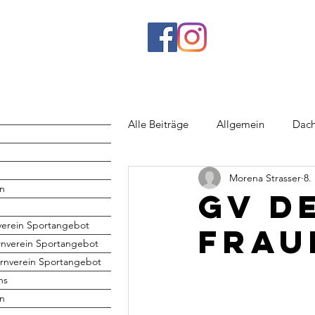
Alle Beiträge
Allgemein
Dach
Morena Strasser
8.
Rhönrad
Jugend
Volley
n
GV d
verein Sportangebot
Frau
rnverein Sportangebot
rnverein Sportangebot
hs
en