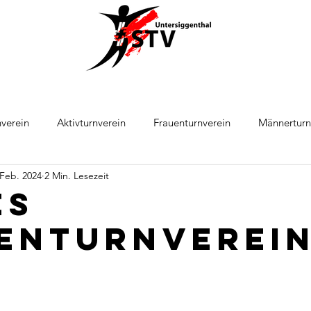
verein
Aktivturnverein
Frauenturnverein
Männerturn
 Feb. 2024
2 Min. Lesezeit
ball
Leichtathletik
es
enturnverei