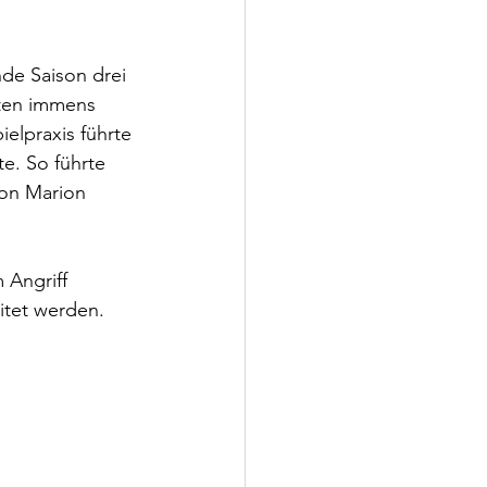
de Saison drei 
ften immens 
elpraxis führte 
e. So führte 
von Marion 
 Angriff 
tet werden. 