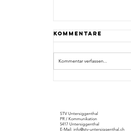
Kommentare
Kommentar verfassen...
Karin Zumsteg:
eine Wucht mit
dem Stein
STV Untersiggenthal
PR / Kommunikation
5417 Untersiggenthal
E-Mail:
info@stv-untersiggenthal.ch