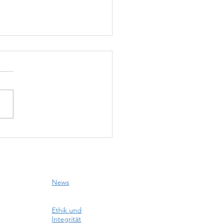
5 schlittern
 Turnfest-
dest vorbei
News
Ethik und
Integrität