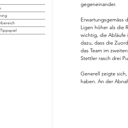
gegeneinander. 
h
ning
Erwartungsgemäss do
rbereich
Ligen höher als die
Tippspiel
wichtig, die Abläufe
dazu, dass die Zuord
das Team im zweiten 
Stettler rasch drei 
Generell zeigte sich
haben. An der Abnah