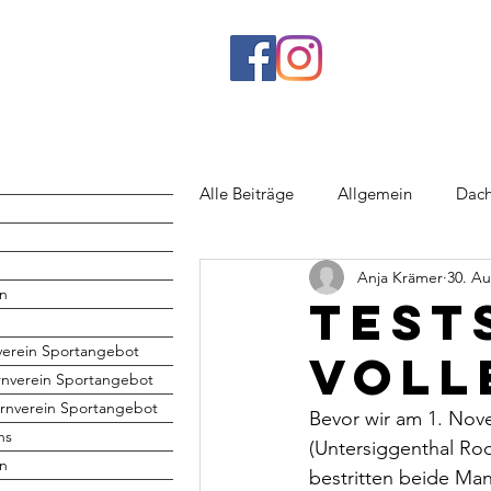
Alle Beiträge
Allgemein
Dach
Anja Krämer
30. Au
Rhönrad
Jugend
Volley
n
Test
verein Sportangebot
Voll
rnverein Sportangebot
rnverein Sportangebot
Bevor wir am 1. Nov
hs
(Untersiggenthal Rook
en
bestritten beide Man