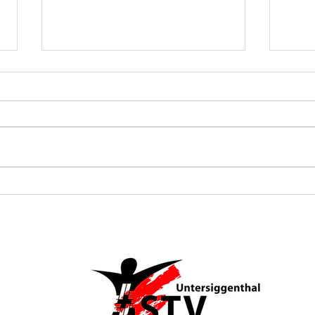
Ü3
Aktivturnverein
an
am Turnfest
Po
Seengen