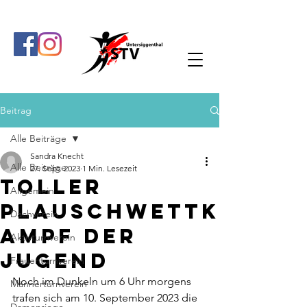
Beitrag
Alle Beiträge
Sandra Knecht
Alle Beiträge
27. Sept. 2023
1 Min. Lesezeit
Toller
Allgemein
Plauschwettk
Dachverein
ampf der
Aktivturnverein
Jugend
Frauenturnverein
Noch im Dunkeln um 6 Uhr morgens 
Männerturnverein
trafen sich am 10. September 2023 die 