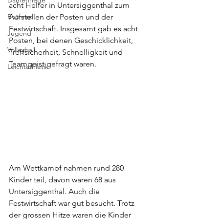
Damenriege
acht Helfer in Untersiggenthal zum 
Rhönrad
Aufstellen der Posten und der 
Festwirtschaft. Insgesamt gab es acht 
Jugend
Posten, bei denen Geschicklichkeit, 
Volleyball
Treffsicherheit, Schnelligkeit und 
Teamgeist gefragt waren.
Leichtathletik
Am Wettkampf nahmen rund 280 
Kinder teil, davon waren 68 aus 
Untersiggenthal. Auch die 
Festwirtschaft war gut besucht. Trotz 
der grossen Hitze waren die Kinder 