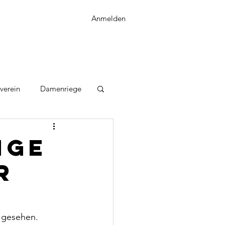
Anmelden
verein
Damenriege
nge
r
 gesehen. 