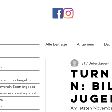
Alle Beiträge
Allgemein
Dach
STV Untersiggenth
Rhönrad
Jugend
Volley
n
Turn
verein Sportangebot
n: B
rnverein Sportangebot
rnverein Sportangebot
Juge
hs
en
Am letzten November