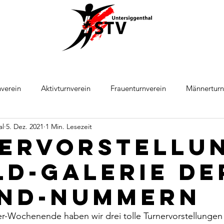
verein
Aktivturnverein
Frauenturnverein
Männerturn
al
5. Dez. 2021
1 Min. Lesezeit
ball
Leichtathletik
ervorstellu
ild-Galerie de
nd-Nummern
-Wochenende haben wir drei tolle Turnervorstellungen