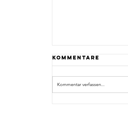
Kommentare
Kommentar verfassen...
WM-Tippspiel:
Spannung bis
zuletzt