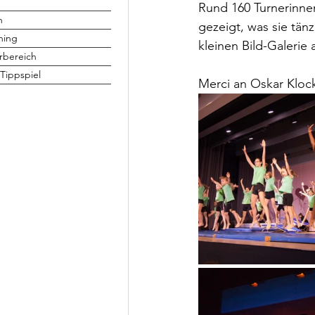
Rund 160 Turnerinne
h
gezeigt, was sie tän
ning
kleinen Bild-Galerie
rbereich
Tippspiel
Merci an Oskar Klocka