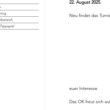
22. August 2025
.
h
ning
Neu findet das Turnie
rbereich
Tippspiel
euer Interesse.
Das OK freut sich a