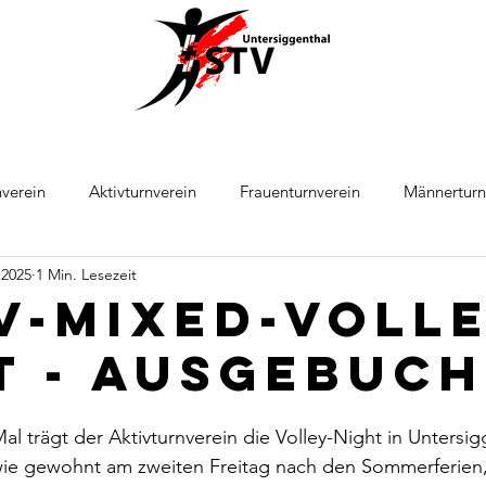
verein
Aktivturnverein
Frauenturnverein
Männerturn
 2025
1 Min. Lesezeit
ball
Leichtathletik
TV-Mixed-Volle
t - Ausgebuc
al trägt der Aktivturnverein die Volley-Night in Untersig
wie gewohnt am zweiten Freitag nach den Sommerferien