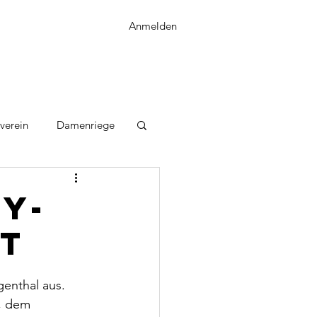
Anmelden
verein
Damenriege
y-
ht
genthal aus. 
, dem 