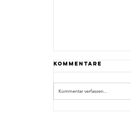
Kommentare
Kommentar verfassen...
Karin Zumsteg:
eine Wucht mit
dem Stein