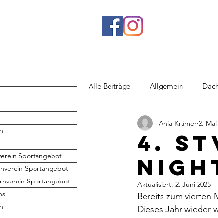
Alle Beiträge
Allgemein
Dach
Anja Krämer
2. Mai
Rhönrad
Jugend
Volley
n
4. S
verein Sportangebot
Nigh
rnverein Sportangebot
rnverein Sportangebot
Aktualisiert:
2. Juni 2025
hs
Bereits zum vierten M
en
Dieses Jahr wieder 