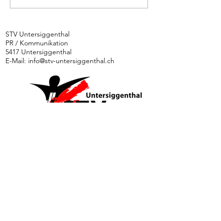
Aktivturnverein
schlitt
am Turnfest
an Turnf
Seengen
Podest
STV Untersiggenthal
PR / Kommunikation
vorbei
5417 Untersiggenthal
E-Mail:
info@stv-untersiggenthal.ch
News
Ethik und Integrität
Kontakt
Downloads
Impressum