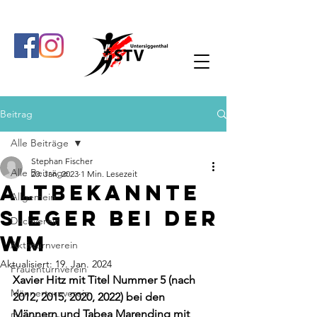
Beitrag
Alle Beiträge
Stephan Fischer
Alle Beiträge
20. Jan. 2023
1 Min. Lesezeit
Altbekannte
Allgemein
Sieger bei der
Dachverein
WM
Aktivturnverein
Aktualisiert:
19. Jan. 2024
Frauenturnverein
Xavier Hitz mit Titel Nummer 5 (nach 
Männerturnverein
2012, 2015, 2020, 2022) bei den 
Männern und Tabea Marending mit 