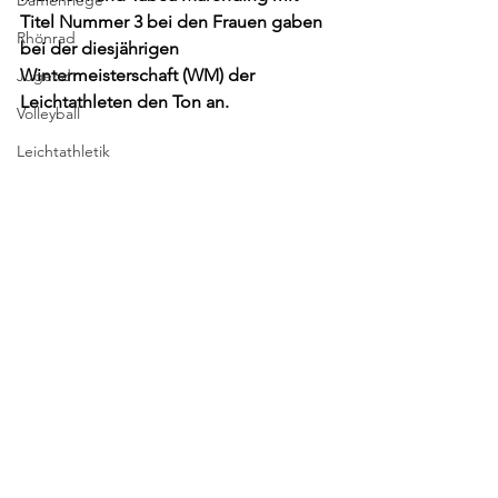
Damenriege
Titel Nummer 3 bei den Frauen gaben 
Rhönrad
bei der diesjährigen 
Wintermeisterschaft (WM) der 
Jugend
Leichtathleten den Ton an. 
Volleyball
Leichtathletik