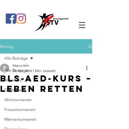
Beitrag
Alle Beiträge
Marco Kim
Alle Beiträge
24. Apr. 2024
1 Min. Lesezeit
BLS-AED-Kurs −
Allgemein
Leben retten
Dachverein
Aktivturnverein
Frauenturnverein
Männerturnverein