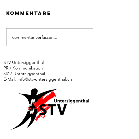
Kommentare
Kommentar verfassen...
Ü35
Aktivturnverein
schlitt
am Turnfest
an Turnf
Seengen
Podest
STV Untersiggenthal
PR / Kommunikation
vorbei
5417 Untersiggenthal
E-Mail:
info@stv-untersiggenthal.ch
News