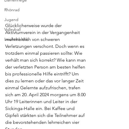
Damenriege
Rhönrad
Jugend
Glücklicherweise wurde der 
Volleyball
Aktivturnverein in der Vergangenheit 
mehrheitlich von schweren 
Leichtathletik
Verletzungen verschont. Doch wenn es 
trotzdem einmal passieren sollte: Wie 
verhält man sich korrekt? Wie kann man 
der verletzten Person am besten helfen 
bis professionelle Hilfe eintrifft? Um 
dies zu lernen oder das vor langer Zeit 
einmal Gelernte aufzufrischen, trafen 
sich am 20. April 2024 morgens um 8.00 
Uhr 19 Leiterinnen und Leiter in der 
Sickinga-Halle ein. Bei Kaffee und 
Gipfeli stärkten sich die Teilnehmer auf 
die bevorstehenden lehrreichen vier 