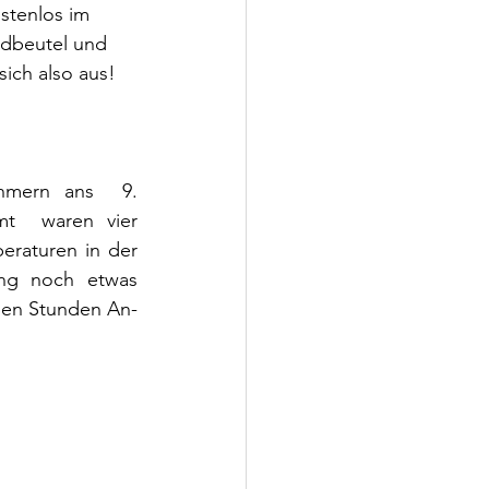
stenlos im 
ldbeutel und 
ich also aus! 
hmern ans  9. 
t  waren vier 
raturen in der 
ng noch etwas 
ben Stunden An- 