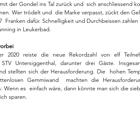
 mit der Gondel ins Tal zurück und  sich anschliessend ko
en. Wer trödelt und  die Marke verpasst, zückt den Ge
  Franken dafür. Schnelligkeit und Durchbeissen zahlen s
unning in Leukerbad. 
orbei
 2020 reiste die neue Rekordzahl von elf Teilne
TV Untersiggenthal, darunter drei Gäste. Insgesam
nd stellten sich der Herausforderung. Die  hohen Tempe
chattenlosen Gemmiwand  machten die Herausforderu
s: Wenn es  einfach wäre, dann könnte man sich die sie
eich sparen.