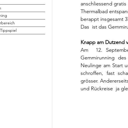
anschliessend gratis
h
Thermalbad entspann
ning
berappt insgesamt 37
rbereich
Das  ist das Gemmir
Tippspiel
Knapp am Dutzend v
Am  12. September
Gemmirunning des S
Neulinge am Start u
schroffen, fast s
grösser. Andererseit
und Rückreise  ja gl