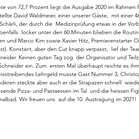
ote von 72,7 Prozent liegt die Ausgabe 2020 im Rahmen fr
ellte David Waldmeier, einer unserer Gäste,  mit einer 46
 Schärli, der durch die  Medizinprüfung etwas in der Vor
benfalls  locker unter den 60 Minuten blieben die Routin
en und Marco Kim sowie Xavier Hitz, Premierenstarter Os
st). Konstant, aber den Cut knapp verpasst,  lief der Te
eider. Keinen guten Tag zog  der Organisator und Teilz
Schneider ein. Zum  ersten Mal überhaupt reichte es ihm 
weisstreibendes Lehrgeld musste Gast Nummer 3, Christo
nderen steckte aber auch er die Strapazen schnell  wied
sende Pizza- und Pastaessen im Tal  und die heissen Figh
albad. Wir freuen uns  auf die 10. Austragung im 2021!