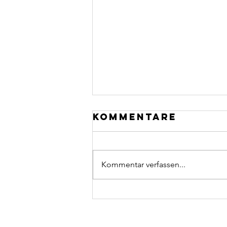
Kommentare
Kommentar verfassen...
Karin Zumsteg:
eine Wucht mit
dem Stein