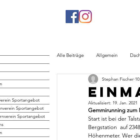
Alle Beiträge
Allgemein
Dach
Stephan Fischer
10
Rhönrad
Jugend
Volley
n
Einm
verein Sportangebot
Aktualisiert:
19. Jan. 2021
rnverein Sportangebot
Gemmirunning zum 
rnverein Sportangebot
Start ist bei der Ta
hs
Bergstation  auf 234
en
Höhenmeter. Wer die 