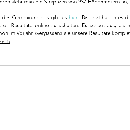
ren sieht man die Strapazen von 937 Höhenmetern an,
te des Gemmirunnings gibt es 
hier
.  Bis jetzt haben es di
ere  Resultate online zu schalten. Es schaut aus, als h
on im Vorjahr «vergassen» sie unsere Resultate komplett
verein