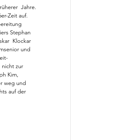
üherer  Jahre. 
er-Zeit auf. 
bereitung 
iers Stephan 
kar  Klockar 
amsenior und 
eit-
nicht zur 
ph Kim,  
er weg und 
ts auf der 