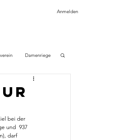
Anmelden
verein
Damenriege
our
el bei der 
ge und  937 
), darf 