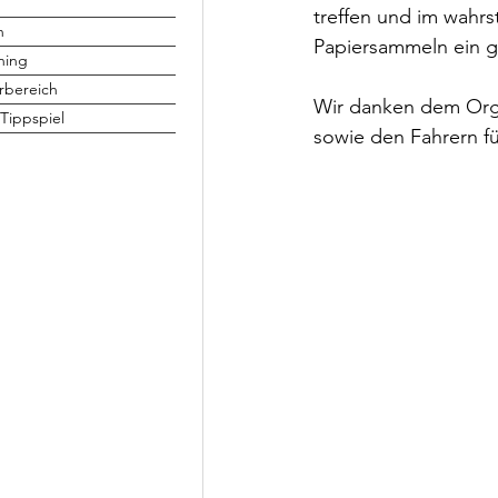
treffen und im wahrs
h
Papiersammeln ein gu
ning
rbereich
Wir danken dem Organ
Tippspiel
sowie den Fahrern f