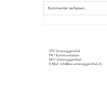
Kommentar verfassen...
Karin Zumsteg:
eine Wucht mit
dem Stein
STV Untersiggenthal
PR / Kommunikation
5417 Untersiggenthal
E-Mail:
info@stv-untersiggenthal.ch