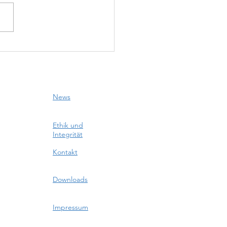
5 schlittern
 Turnfest-
dest vorbei
News
Ethik und
Integrität
Kontakt
Downloads
Impressum