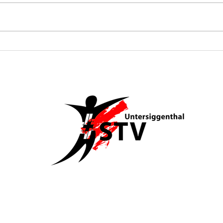
Ü3
Aktivturnverein
an
am Turnfest
Po
Seengen