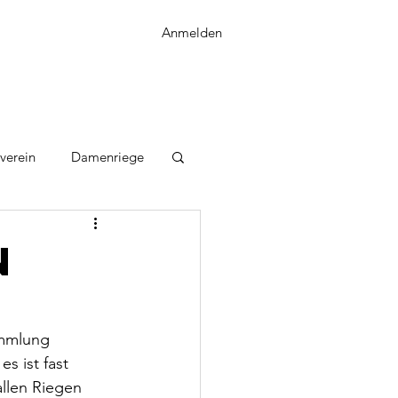
Anmelden
verein
Damenriege
n
ammlung 
s ist fast 
allen Riegen 