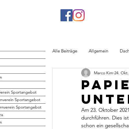
Alle Beiträge
Allgemein
Dach
Marco Kim
24. Okt.
Rhönrad
Jugend
Volley
n
Papi
verein Sportangebot
Unte
rnverein Sportangebot
rnverein Sportangebot
Am 23. Oktober 2021
hs
durchführen. Dies ist
en
schon ein gesellscha