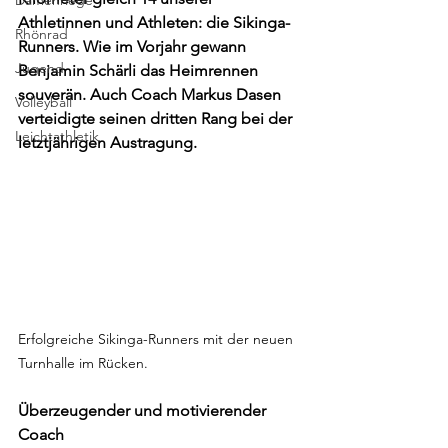
Damenriege
Athletinnen und Athleten: die Sikinga-
Rhönrad
Runners. Wie im Vorjahr gewann 
Jugend
Benjamin Schärli das Heimrennen 
souverän. Auch Coach Markus Dasen 
Volleyball
verteidigte seinen dritten Rang bei der 
Leichtathletik
letztjährigen Austragung.
Erfolgreiche Sikinga-Runners mit der neuen 
Turnhalle im Rücken.
Überzeugender und motivierender 
Coach