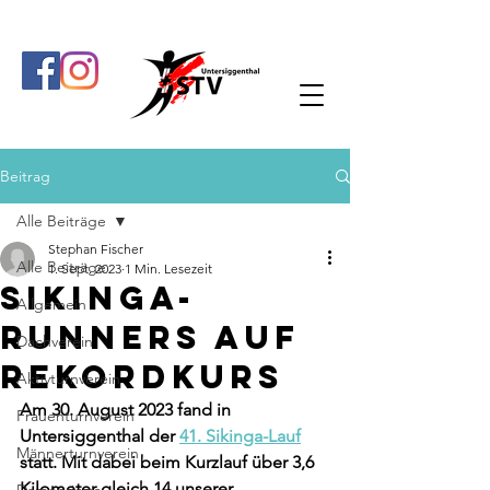
Beitrag
Alle Beiträge
Stephan Fischer
Alle Beiträge
1. Sept. 2023
1 Min. Lesezeit
Sikinga-
Allgemein
Runners auf
Dachverein
Rekordkurs
Aktivturnverein
Am 30. August 2023 fand in 
Frauenturnverein
Untersiggenthal der 
41. Sikinga-Lauf
Männerturnverein
statt. Mit dabei beim Kurzlauf über 3,6 
Kilometer gleich 14 unserer 