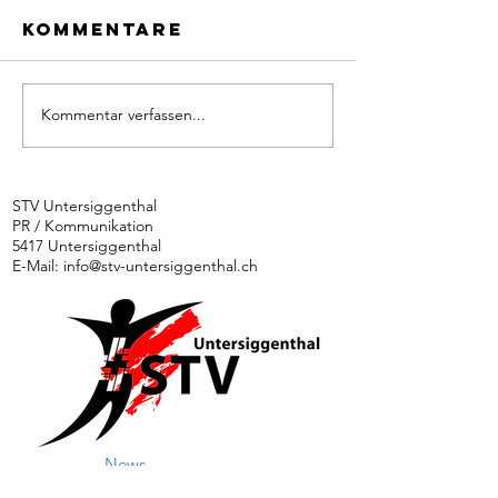
Kommentare
Kommentar verfassen...
Ü35
Aktivturnverein
schlitt
am Turnfest
an Turnf
Seengen
Podest
STV Untersiggenthal
PR / Kommunikation
vorbei
5417 Untersiggenthal
E-Mail:
info@stv-untersiggenthal.ch
News