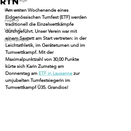
rin
Damenriege
Rhönrad
Am ersten Wochenende eines 
Eidgenössischen Turnfest (ETF) werden 
Jugend
traditionell die Einzelwettkämpfe 
Volleyball
durchgeführt. Unser Verein war mit 
einem Sextett am Start vertreten: in der 
Leichtathletik
Leichtathletik, im Geräteturnen und im 
Turnwettkampf. Mit der 
Maximalpunktzahl von 30,00 Punkte 
kürte sich Karin Zumsteg am 
Donnerstag am 
ETF in Lausanne
 zur 
umjubelten Turnfestsiegerin im 
Turnwettkampf Ü35. Grandios!