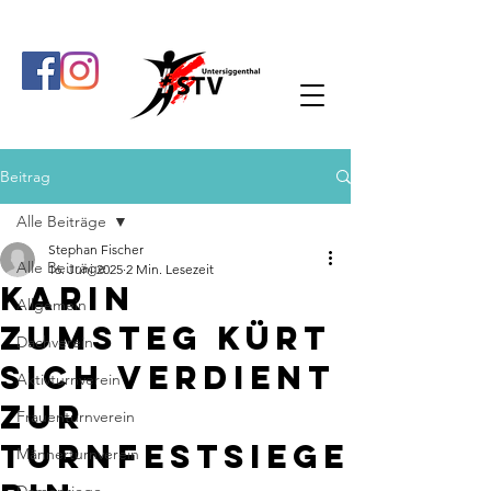
Beitrag
Alle Beiträge
Stephan Fischer
Alle Beiträge
16. Juni 2025
2 Min. Lesezeit
Karin
Allgemein
Zumsteg kürt
Dachverein
sich verdient
Aktivturnverein
zur
Frauenturnverein
Turnfestsiege
Männerturnverein