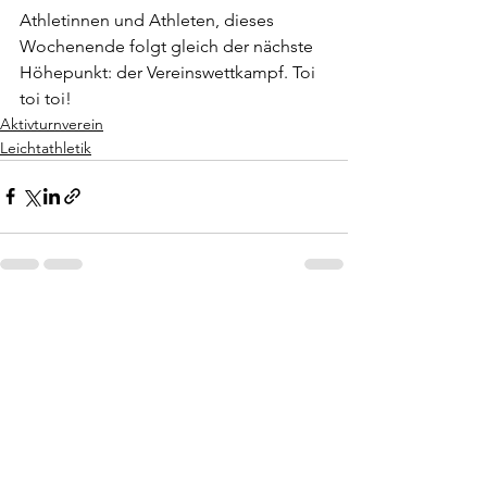
Athletinnen und Athleten, dieses 
Wochenende folgt gleich der nächste 
Höhepunkt: der Vereinswettkampf. Toi 
toi toi!
Aktivturnverein
Leichtathletik
Alle ansehen
Aktuelle Beiträge