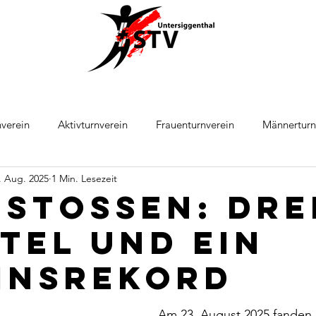
verein
Aktivturnverein
Frauenturnverein
Männerturn
. Aug. 2025
1 Min. Lesezeit
ball
Leichtathletik
nstossen: Dre
itel und ein
insrekord
Am 23. August 2025 fanden i