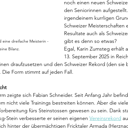
noch einen neuen Schweizer
den Seniorinnen aufgestellt
irgendeinem kurrligen Grund
Schweizer Meisterschaften er
Resultate auch als Schweiz
gibt es denn so etwas?
eine dreifache Meisterin - 
Egal, Karin Zumsteg erhält 
eine Bilanz.
13. September 2025 in Reic
nen draufzusetzen und den Schweizer Rekord (den sie be
. Die Form stimmt auf jeden Fall.
cht
rm zeigte sich Fabian Schneider. Seit Anfang Jahr befinde
em nicht viele Trainings bestreiten können. Aber die viel
orbereitung fürs Steinstossen gewesen zu sein. Dank sta
g-Stein verbesserte er seinen eigenen 
Vereinsrekord
 a
sich hinter der übermächtigen Fricktaler Armada (Herznac