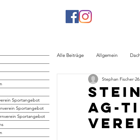
Alle Beiträge
Allgemein
Dach
Stephan Fischer
26
Rhönrad
Jugend
Volley
n
Stei
verein Sportangebot
AG-T
rnverein Sportangebot
rnverein Sportangebot
Vere
hs
en