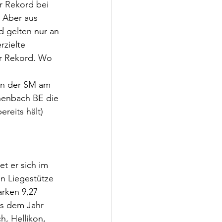
 Rekord bei 
. Aber aus 
 gelten nur an 
zielte 
er Rekord. Wo 
an der SM am 
henbach BE die 
reits hält) 
t er sich im 
en Liegestütze 
rken 9,27 
us dem Jahr 
h, Hellikon, 