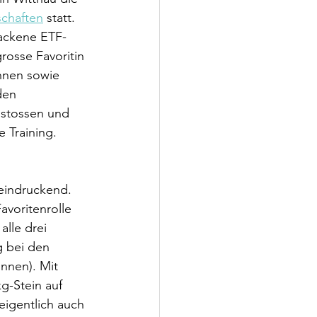
schaften
 statt. 
backene ETF-
rosse Favoritin 
nnen sowie 
den 
nstossen und 
e Training.
eeindruckend. 
avoritenrolle 
lle drei 
g bei den 
nnen). Mit 
g-Stein auf 
eigentlich auch 