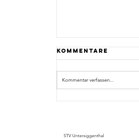
Kommentare
Kommentar verfassen...
Karin Zumsteg:
eine Wucht mit
dem Stein
STV Untersiggenthal