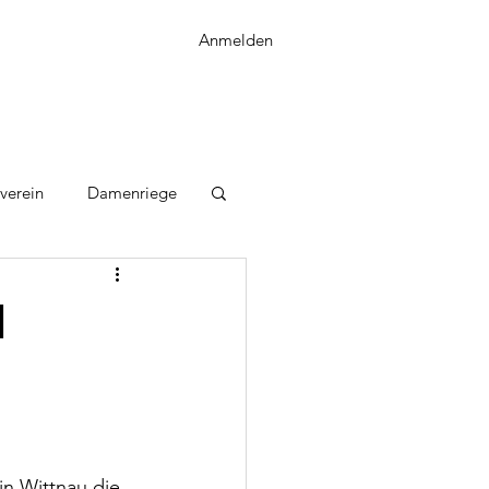
Anmelden
verein
Damenriege
i
n Wittnau die 