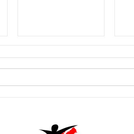
Ü3
Aktivturnverein
an
am Turnfest
Po
Seengen