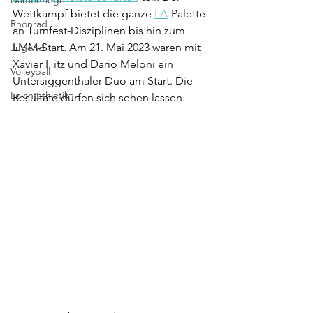
Damenriege
Wettkampf bietet die ganze 
LA
-Palette 
Rhönrad
an Turnfest-Disziplinen bis hin zum 
LMM-Start. Am 21. Mai 2023 waren mit 
Jugend
Xavier Hitz und Dario Meloni ein 
Volleyball
Untersiggenthaler Duo am Start. Die 
Leichtathletik
Resultate dürfen sich sehen lassen.