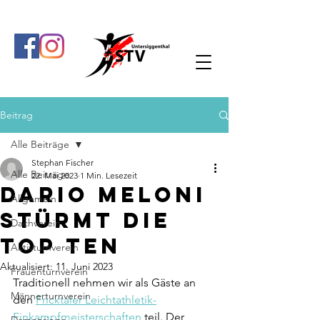
Beitrag
Alle Beiträge
Stephan Fischer
Alle Beiträge
22. Mai 2023
1 Min. Lesezeit
Dario Meloni
Allgemein
stürmt die
Dachverein
Top Ten
Aktivturnverein
Aktualisiert:
11. Juni 2023
Frauenturnverein
Traditionell nehmen wir als Gäste an 
Männerturnverein
den 
Fricktaler Leichtathletik-
Einkampfmeisterschaften
 teil. Der 